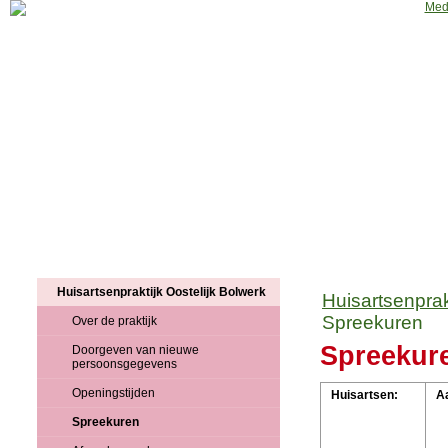
Home
Huisartsenpraktijk
Apotheek
Fysiotherapie
Podothera
Huisartsenpraktijk Oostelijk Bolwerk
Huisartsenprak
Spreekuren
Over de praktijk
Spreekur
Doorgeven van nieuwe
persoonsgegevens
Openingstijden
Huisartsen:
A
Spreekuren