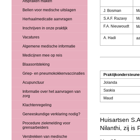
Afspraken maken
Bellen voor medische uitslagen
J. Bosman
Ma
S.A.F. Razavy
M
Herhaalmedicatie aanvragen
F.A. Nieuwoudt
M
Inschrijven in onze praktijk
Vacatures
A. Hadi
aa
Algemene medische informatie
Medicijnen mee op reis
Blaasontsteking
Griep- en pneumokokkenvaccinaties
Praktijkondersteune
Acupunctuur
Jolanda
Saskia
Informatie over het aanvragen van
zorg
Maud
Klachtenregeling
Geneeskundige verklaring nodig?
Huisartsen S.
Procedure ziekmelding voor
Nilanthi, zij 
grensarbeiders
Verstrekken van medische