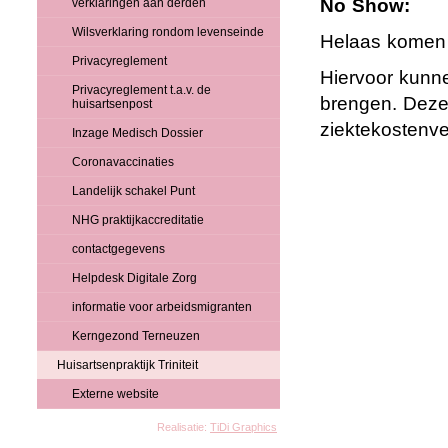
No Show:
verklaringen aan derden
Wilsverklaring rondom levenseinde
Helaas komen 
Privacyreglement
Hiervoor kunne
Privacyreglement t.a.v. de
brengen. Deze
huisartsenpost
ziektekostenve
Inzage Medisch Dossier
Coronavaccinaties
Landelijk schakel Punt
NHG praktijkaccreditatie
contactgegevens
Helpdesk Digitale Zorg
informatie voor arbeidsmigranten
Kerngezond Terneuzen
Huisartsenpraktijk Triniteit
Externe website
Realisatie:
TiDi Graphics